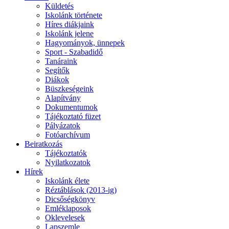
Küldetés
Iskolánk története
Híres diákjaink
Iskolánk jelene
Hagyományok, ünnepek
Sport - Szabadidő
Tanáraink
Segítők
Diákok
Büszkeségeink
Alapítvány
Dokumentumok
Tájékoztató füzet
Pályázatok
Fotóarchívum
Beiratkozás
Tájékoztatók
Nyilatkozatok
Hírek
Iskolánk élete
Réztáblások (2013-ig)
Dicsőségkönyv
Emléklaposok
Oklevelesek
Lapszemle