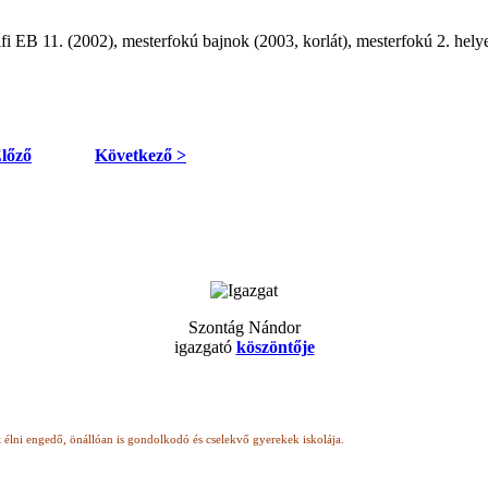
fi EB 11. (2002), mesterfokú bajnok (2003, korlát), mesterfokú 2. helyez
lőző
Következő >
Szontág Nándor
igazgató
köszöntője
t élni engedő, önállóan is gondolkodó
és cselekvő gyerekek iskolája.