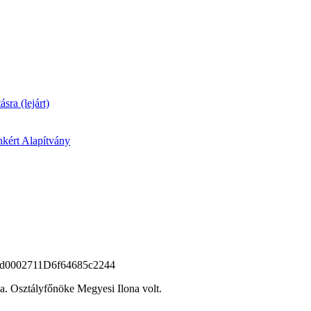
ásra (lejárt)
kért Alapítvány
ja. Osztályfőnöke Megyesi Ilona volt.