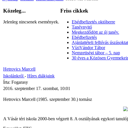
Közeleg...
Friss cikkek
Jelenleg nincsenek események.
Ebédbefizetés októberre
Tanévnyitó
Megkezdődött az új tanév.
Ebédbefizetés
Ajánlattételi felhívás úszásoktat
VíziVándor Tábor
Nemzetiségi tábor – 5. nap
30 éves a Közösen Gyermekein
Hetrovics Marcell
Iskolánkról
-
Híres diákjaink
Írta: Fogarasy
2016. szeptember 17. szombat, 10:01
Hetrovics Marcell (1985. szeptember 30.) tornász
A Vásár téri iskola 2000-ben végzett 8. A osztályának egykori tanuló