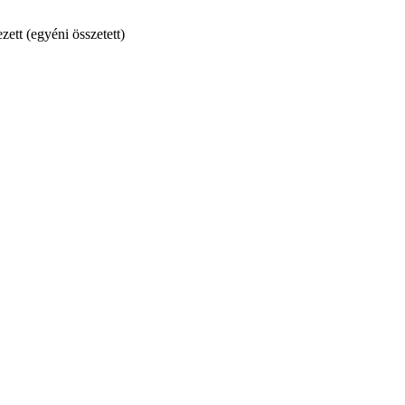
ett (egyéni összetett)