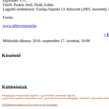
Egyesület: FTC
Edzői: Puskás Jenő, Deák Zoltán
Legjobb eredményei: Európa bajnoki 13. helyezett (2005, összetett), i
Forrás:
www.pilisvorosvar.hu
< E
Módosítás dátuma: 2016. szeptember 17. szombat, 10:08
Köszöntő
Küldetésünk
Pedagógiai programunk alapelve a gyermekek szeretetén alapuló,
a gyermeki jogokat tiszteletben tartó, gyermek központú pedagógia.
Iskolánk a gyermeki élete
A Küldetésnyilatkozat teljes szövege itt olvasható
.