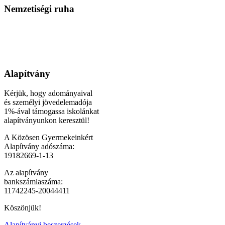
Nemzetiségi ruha
Alapítvány
Kérjük, hogy adományaival
és személyi jövedelemadója
1%-ával támogassa iskolánkat
alapítványunkon keresztül!
A Közösen Gyermekeinkért
Alapítvány adószáma:
19182669-1-13
Az alapítvány
bankszámlaszáma:
11742245-20044411
Köszönjük!
Alapítványi beszerzések