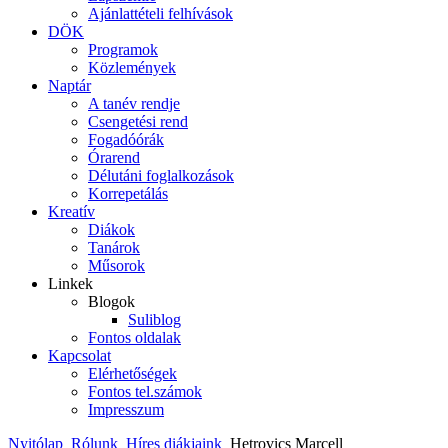
Ajánlattételi felhívások
DÖK
Programok
Közlemények
Naptár
A tanév rendje
Csengetési rend
Fogadóórák
Órarend
Délutáni foglalkozások
Korrepetálás
Kreatív
Diákok
Tanárok
Műsorok
Linkek
Blogok
Suliblog
Fontos oldalak
Kapcsolat
Elérhetőségek
Fontos tel.számok
Impresszum
Nyitólap
Rólunk
Híres diákjaink
Hetrovics Marcell