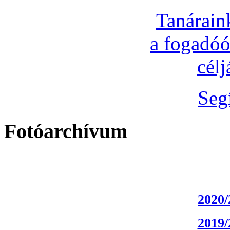
Tanárain
a fogadóó
cél
Seg
Fotóarchívum
2020/
2019/