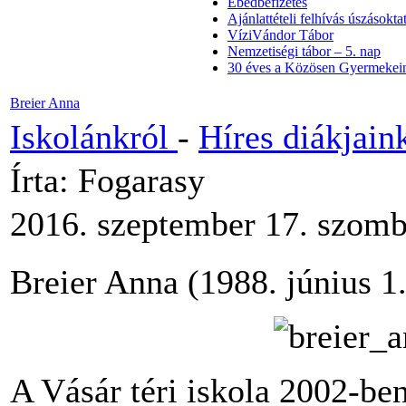
Ebédbefizetés
Ajánlattételi felhívás úszásoktat
VíziVándor Tábor
Nemzetiségi tábor – 5. nap
30 éves a Közösen Gyermekein
Breier Anna
Iskolánkról
-
Híres diákjain
Írta: Fogarasy
2016. szeptember 17. szomb
Breier Anna (1988. június 1.
A Vásár téri iskola 2002-ben