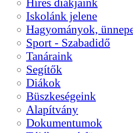
Híres diákjaink
Iskolánk jelene
Hagyományok, ünnep
Sport - Szabadidő
Tanáraink
Segítők
Diákok
Büszkeségeink
Alapítvány
Dokumentumok