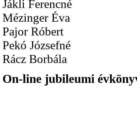
Jákli Ferencné
Mézinger Éva
Pajor Róbert
Pekó Józsefné
Rácz Borbála
On-line jubileumi évköny