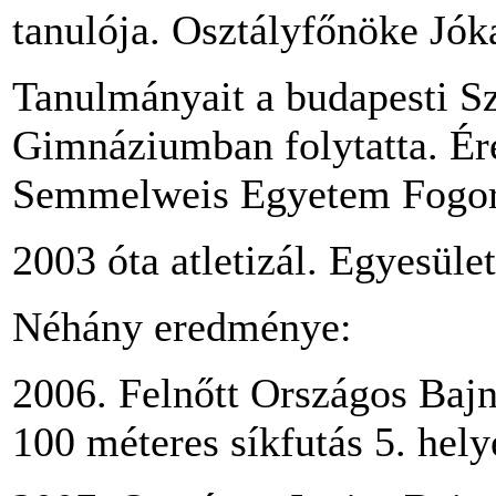
tanulója. Osztályfőnöke Jóka
Tanulmányait a budapesti S
Gimnáziumban folytatta. Éret
Semmelweis Egyetem Fogor
2003 óta atletizál. Egyesüle
Néhány eredménye:
2006. Felnőtt Országos Bajn
100 méteres síkfutás 5. hely