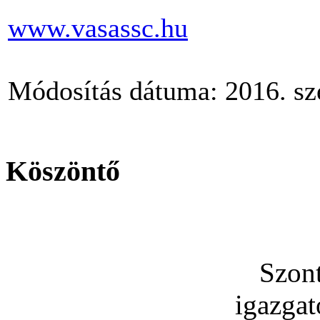
www.vasassc.hu
Módosítás dátuma: 2016. sz
Köszöntő
Szon
igazga