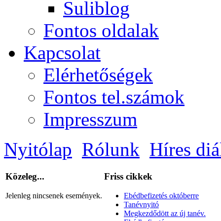
Suliblog
Fontos oldalak
Kapcsolat
Elérhetőségek
Fontos tel.számok
Impresszum
Nyitólap
Rólunk
Híres diá
Közeleg...
Friss cikkek
Jelenleg nincsenek események.
Ebédbefizetés októberre
Tanévnyitó
Megkezdődött az új tanév.