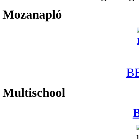
Mozanapló
B
Multischool
B