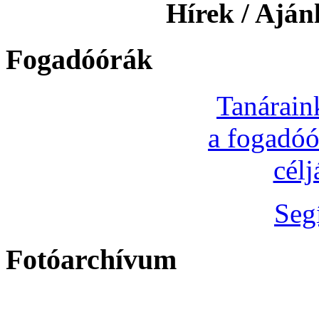
Hírek / Ajánl
Fogadóórák
Tanárain
a fogadóó
cél
Seg
Fotóarchívum