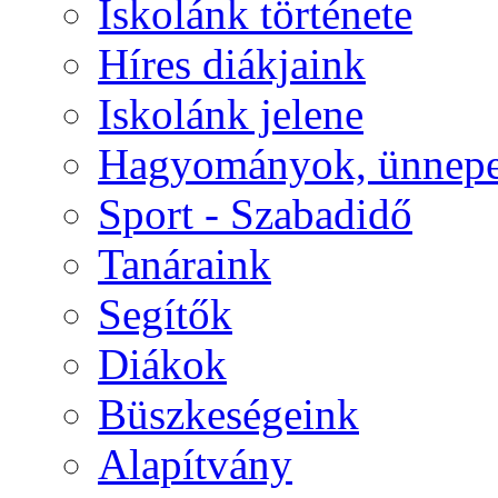
Iskolánk története
Híres diákjaink
Iskolánk jelene
Hagyományok, ünnep
Sport - Szabadidő
Tanáraink
Segítők
Diákok
Büszkeségeink
Alapítvány