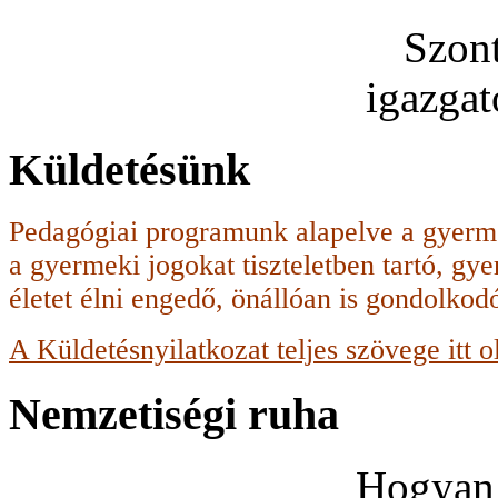
Szon
igazga
Küldetésünk
Pedagógiai programunk alapelve a gyerme
a gyermeki jogokat tiszteletben tartó, g
életet élni engedő, önállóan is gondolko
A Küldetésnyilatkozat teljes szövege itt o
Nemzetiségi ruha
Hogyan 