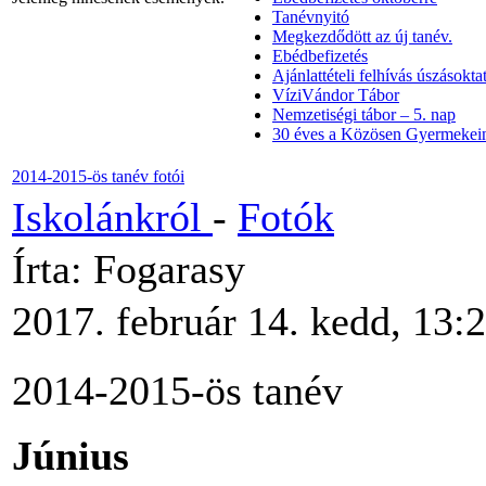
Tanévnyitó
Megkezdődött az új tanév.
Ebédbefizetés
Ajánlattételi felhívás úszásoktat
VíziVándor Tábor
Nemzetiségi tábor – 5. nap
30 éves a Közösen Gyermekein
2014-2015-ös tanév fotói
Iskolánkról
-
Fotók
Írta: Fogarasy
2017. február 14. kedd, 13:
2014-2015-ös tanév
Június