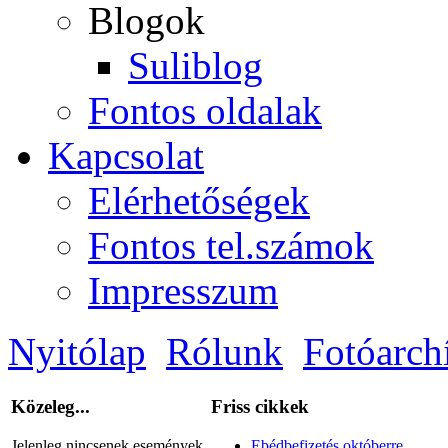
Blogok
Suliblog
Fontos oldalak
Kapcsolat
Elérhetőségek
Fontos tel.számok
Impresszum
Nyitólap
Rólunk
Fotóarc
Közeleg...
Friss cikkek
Jelenleg nincsenek események.
Ebédbefizetés októberre