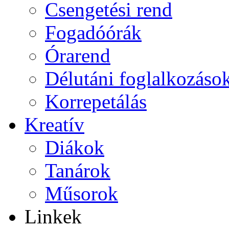
Csengetési rend
Fogadóórák
Órarend
Délutáni foglalkozáso
Korrepetálás
Kreatív
Diákok
Tanárok
Műsorok
Linkek