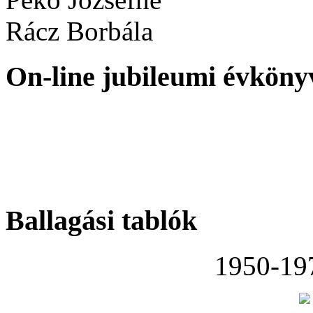
Rácz Borbála
On-line jubileumi évköny
Ballagási tablók
1950-19