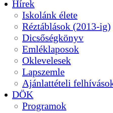
Hírek
Iskolánk élete
Réztáblások (2013-ig)
Dicsőségkönyv
Emléklaposok
Oklevelesek
Lapszemle
Ajánlattételi felhíváso
DÖK
Programok