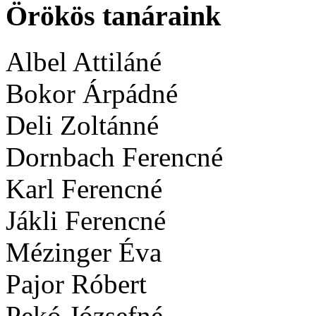
Örökös tanáraink
Albel Attiláné
Bokor Árpádné
Deli Zoltánné
Dornbach Ferencné
Karl Ferencné
Jákli Ferencné
Mézinger Éva
Pajor Róbert
Pekó Józsefné