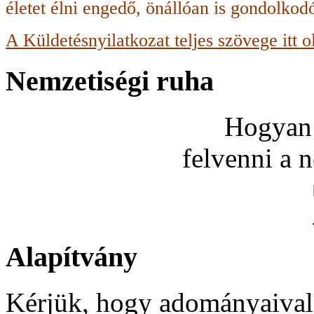
életet élni engedő, önállóan is gondolko
A Küldetésnyilatkozat teljes szövege itt o
Nemzetiségi ruha
Hogyan 
felvenni a 
Alapítvány
Kérjük, hogy adományaival