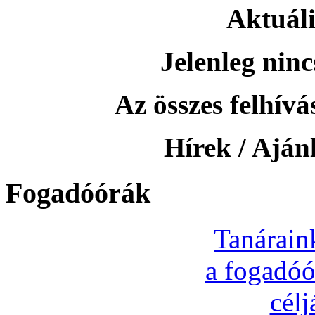
Aktuáli
Jelenleg ninc
Az összes felhívás
Hírek / Ajánl
Fogadóórák
Tanárain
a fogadóó
cél