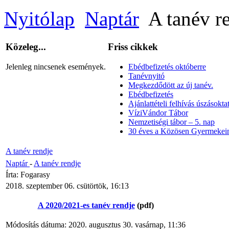
Nyitólap
Naptár
A tanév r
Közeleg...
Friss cikkek
Jelenleg nincsenek események.
Ebédbefizetés októberre
Tanévnyitó
Megkezdődött az új tanév.
Ebédbefizetés
Ajánlattételi felhívás úszásoktat
VíziVándor Tábor
Nemzetiségi tábor – 5. nap
30 éves a Közösen Gyermekein
A tanév rendje
Naptár
-
A tanév rendje
Írta: Fogarasy
2018. szeptember 06. csütörtök, 16:13
A 2020/2021-es tanév rendje
(pdf)
Módosítás dátuma: 2020. augusztus 30. vasárnap, 11:36