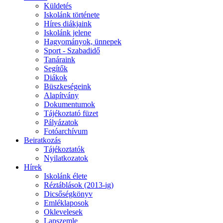
Küldetés
Iskolánk története
Híres diákjaink
Iskolánk jelene
Hagyományok, ünnepek
Sport - Szabadidő
Tanáraink
Segítők
Diákok
Büszkeségeink
Alapítvány
Dokumentumok
Tájékoztató füzet
Pályázatok
Fotóarchívum
Beiratkozás
Tájékoztatók
Nyilatkozatok
Hírek
Iskolánk élete
Réztáblások (2013-ig)
Dicsőségkönyv
Emléklaposok
Oklevelesek
Lapszemle