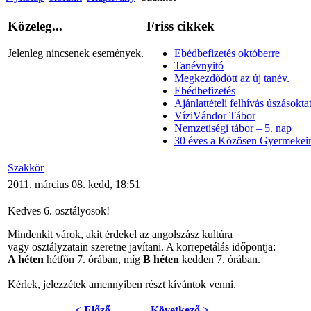
Közeleg...
Friss cikkek
Jelenleg nincsenek események.
Ebédbefizetés októberre
Tanévnyitó
Megkezdődött az új tanév.
Ebédbefizetés
Ajánlattételi felhívás úszásoktat
VíziVándor Tábor
Nemzetiségi tábor – 5. nap
30 éves a Közösen Gyermekein
Szakkör
2011. március 08. kedd, 18:51
Kedves 6. osztályosok!
Mindenkit várok, akit érdekel az angolszász kultúra
vagy osztályzatain szeretne javítani. A korrepetálás időpontja:
A héten
hétfőn 7. órában, míg
B héten
kedden 7. órában.
Kérlek, jelezzétek amennyiben részt kívántok venni.
< Előző
Következő >