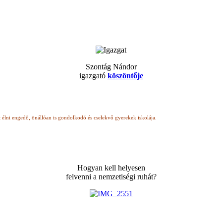
Szontág Nándor
igazgató
köszöntője
t élni engedő, önállóan is gondolkodó
és cselekvő gyerekek iskolája.
Hogyan kell helyesen
felvenni a nemzetiségi ruhát?