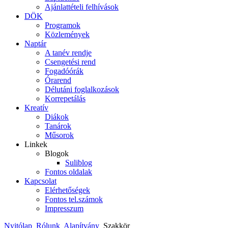
Ajánlattételi felhívások
DÖK
Programok
Közlemények
Naptár
A tanév rendje
Csengetési rend
Fogadóórák
Órarend
Délutáni foglalkozások
Korrepetálás
Kreatív
Diákok
Tanárok
Műsorok
Linkek
Blogok
Suliblog
Fontos oldalak
Kapcsolat
Elérhetőségek
Fontos tel.számok
Impresszum
Nyitólap
Rólunk
Alapítvány
Szakkör