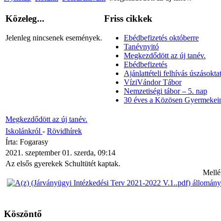
Közeleg...
Friss cikkek
Jelenleg nincsenek események.
Ebédbefizetés októberre
Tanévnyitó
Megkezdődött az új tanév.
Ebédbefizetés
Ajánlattételi felhívás úszásoktat
VíziVándor Tábor
Nemzetiségi tábor – 5. nap
30 éves a Közösen Gyermekein
Megkezdődött az új tanév.
Iskolánkról
-
Rövidhírek
Írta: Fogarasy
2021. szeptember 01. szerda, 09:14
Az elsős gyerekek Schultütét kaptak.
Mellé
Köszöntő