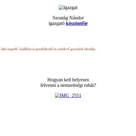
Szontág Nándor
igazgató
köszöntője
t élni engedő, önállóan is gondolkodó
és cselekvő gyerekek iskolája.
Hogyan kell helyesen
felvenni a nemzetiségi ruhát?