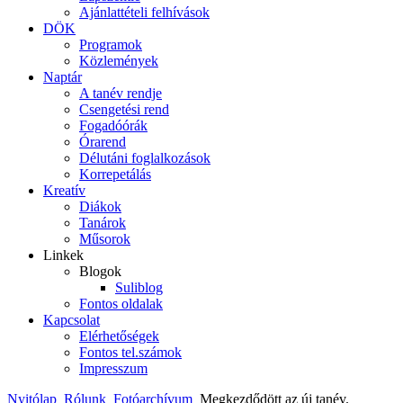
Ajánlattételi felhívások
DÖK
Programok
Közlemények
Naptár
A tanév rendje
Csengetési rend
Fogadóórák
Órarend
Délutáni foglalkozások
Korrepetálás
Kreatív
Diákok
Tanárok
Műsorok
Linkek
Blogok
Suliblog
Fontos oldalak
Kapcsolat
Elérhetőségek
Fontos tel.számok
Impresszum
Nyitólap
Rólunk
Fotóarchívum
Megkezdődött az új tanév.