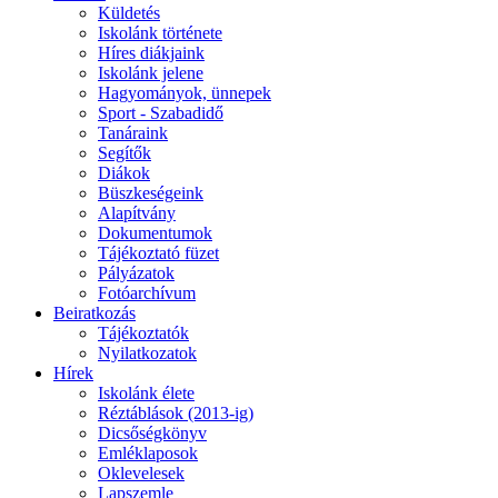
Küldetés
Iskolánk története
Híres diákjaink
Iskolánk jelene
Hagyományok, ünnepek
Sport - Szabadidő
Tanáraink
Segítők
Diákok
Büszkeségeink
Alapítvány
Dokumentumok
Tájékoztató füzet
Pályázatok
Fotóarchívum
Beiratkozás
Tájékoztatók
Nyilatkozatok
Hírek
Iskolánk élete
Réztáblások (2013-ig)
Dicsőségkönyv
Emléklaposok
Oklevelesek
Lapszemle