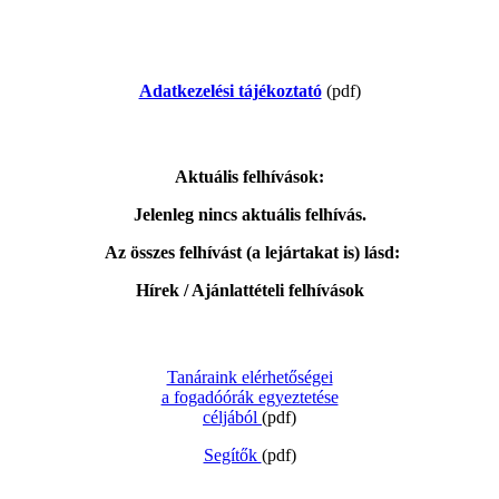
Adatkezelési tájékoztató
(pdf)
Aktuális felhívások:
Jelenleg nincs aktuális felhívás.
Az összes felhívást (a lejártakat is) lásd:
Hírek / Ajánlattételi felhívások
Tanáraink elérhetőségei
a fogadóórák egyeztetése
céljából
(pdf)
Segítők
(pdf)