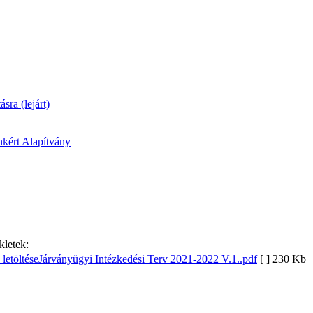
ásra (lejárt)
kért Alapítvány
kletek:
Járványügyi Intézkedési Terv 2021-2022 V.1..pdf
[ ]
230 Kb