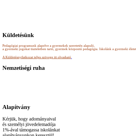
Küldetésünk
Pedagógiai programunk alapelve a gyermekek szeretetén alapuló,
a gyermeki jogokat tiszteletben tartó, gyermek központú pedagógia.
Iskolánk a gyermeki élete
A Küldetésnyilatkozat teljes szövege itt olvasható
.
Nemzetiségi ruha
Alapítvány
Kérjük, hogy adományaival
és személyi jövedelemadója
1%-ával támogassa iskolánkat
alapítványunkon keresztül!