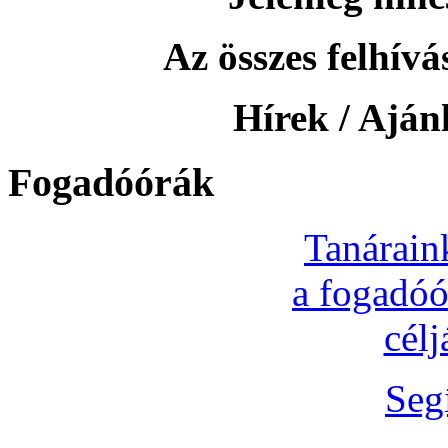
Az összes felhívás
Hírek / Ajánl
Fogadóórák
Tanárain
a fogadóó
cél
Seg