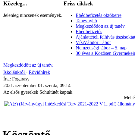
Közeleg...
Friss cikkek
Jelenleg nincsenek események.
Ebédbefizetés októberre
Tanévnyitó
Megkezdődött az új tanév.
Ebédbefizetés
Ajánlattételi felhívás úszásoktat
VíziVándor Tábor
Nemzetiségi tábor – 5. nap
30 éves a Közösen Gyermekein
Megkezdődött az új tanév.
Iskolánkról
-
Rövidhírek
Írta: Fogarasy
2021. szeptember 01. szerda, 09:14
Az elsős gyerekek Schultütét kaptak.
Mellé
Köszöntő