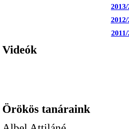
2013/
2012/
2011/
Videók
Örökös tanáraink
Albel Attiláné