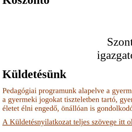
Szon
igazga
Küldetésünk
Pedagógiai programunk alapelve a gyerme
a gyermeki jogokat tiszteletben tartó, g
életet élni engedő, önállóan is gondolko
A Küldetésnyilatkozat teljes szövege itt o