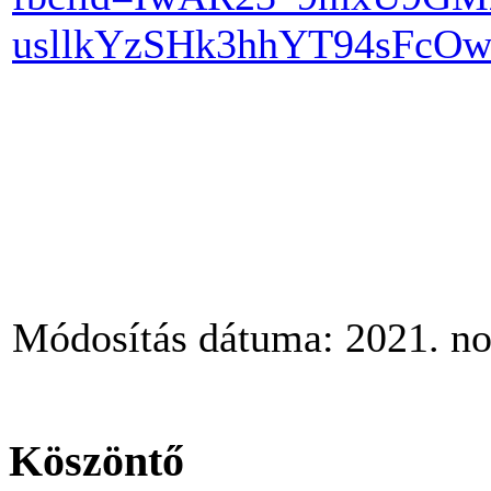
usllkYzSHk3hhYT94sFcO
Módosítás dátuma: 2021. no
Köszöntő