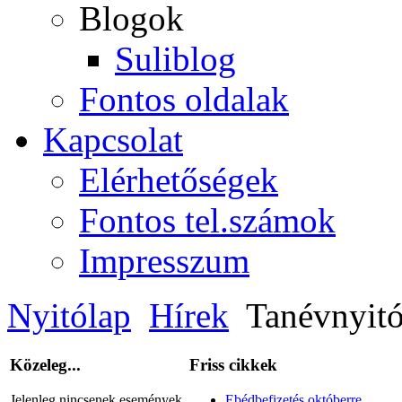
Blogok
Suliblog
Fontos oldalak
Kapcsolat
Elérhetőségek
Fontos tel.számok
Impresszum
Nyitólap
Hírek
Tanévnyit
Közeleg...
Friss cikkek
Jelenleg nincsenek események.
Ebédbefizetés októberre