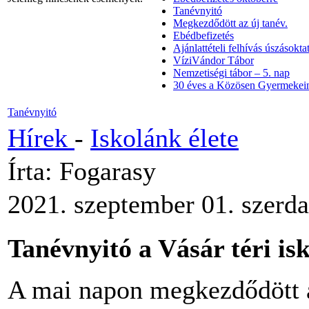
Tanévnyitó
Megkezdődött az új tanév.
Ebédbefizetés
Ajánlattételi felhívás úszásoktat
VíziVándor Tábor
Nemzetiségi tábor – 5. nap
30 éves a Közösen Gyermekein
Tanévnyitó
Hírek
-
Iskolánk élete
Írta: Fogarasy
2021. szeptember 01. szerda
Tanévnyitó a Vásár téri is
A mai napon megkezdődött a 