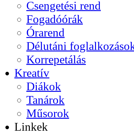
Csengetési rend
Fogadóórák
Órarend
Délutáni foglalkozáso
Korrepetálás
Kreatív
Diákok
Tanárok
Műsorok
Linkek