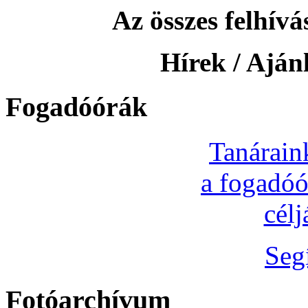
Az összes felhívás
Hírek / Ajánl
Fogadóórák
Tanárain
a fogadóó
cél
Seg
Fotóarchívum