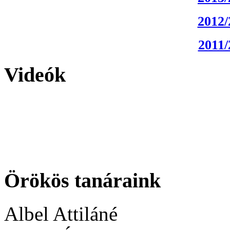
2012/
2011/
Videók
Örökös tanáraink
Albel Attiláné