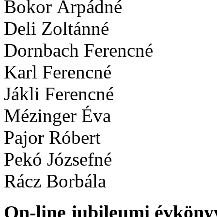
Bokor Árpádné
Deli Zoltánné
Dornbach Ferencné
Karl Ferencné
Jákli Ferencné
Mézinger Éva
Pajor Róbert
Pekó Józsefné
Rácz Borbála
On-line jubileumi évköny