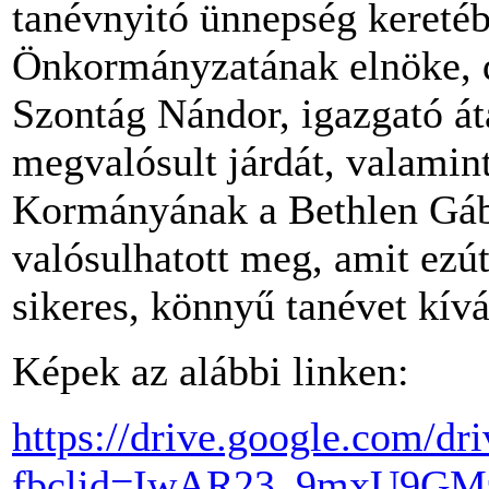
tanévnyitó ünnepség kereté
Önkormányzatának elnöke, d
Szontág Nándor, igazgató át
megvalósult járdát, valamint
Kormányának a Bethlen Gábo
valósulhatott meg, amit ezú
sikeres, könnyű tanévet kív
Képek az alábbi linken:
https://drive.google.co
fbclid=IwAR23_9mxU9GM