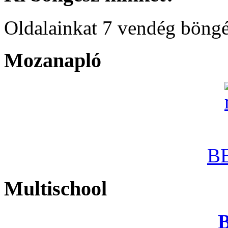
Oldalainkat 7 vendég böngé
Mozanapló
B
Multischool
B