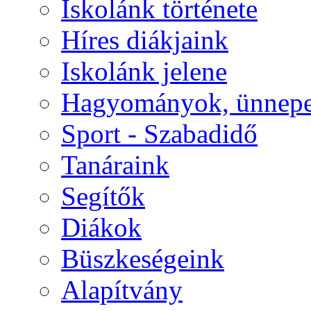
Iskolánk története
Híres diákjaink
Iskolánk jelene
Hagyományok, ünnep
Sport - Szabadidő
Tanáraink
Segítők
Diákok
Büszkeségeink
Alapítvány