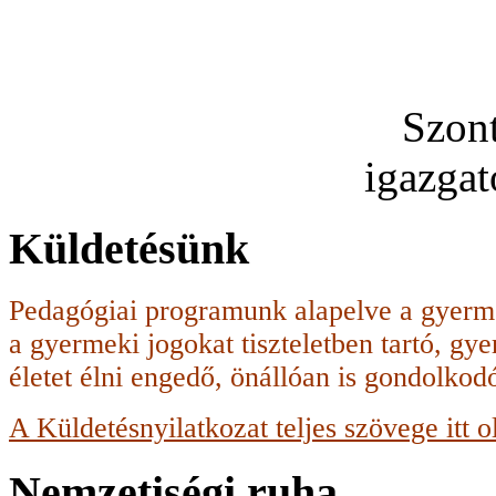
Szon
igazga
Küldetésünk
Pedagógiai programunk alapelve a gyerme
a gyermeki jogokat tiszteletben tartó, g
életet élni engedő, önállóan is gondolko
A Küldetésnyilatkozat teljes szövege itt o
Nemzetiségi ruha