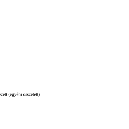
ett (egyéni összetett)