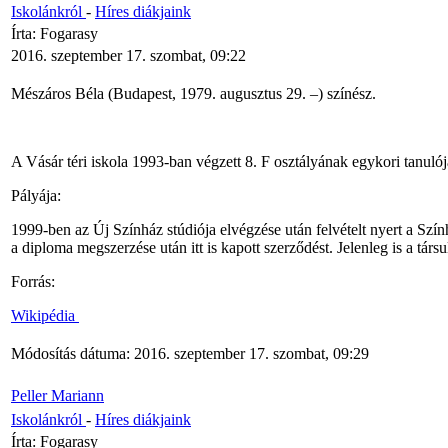
Iskolánkról
-
Híres diákjaink
Írta: Fogarasy
2016. szeptember 17. szombat, 09:22
Mészáros Béla (Budapest, 1979. augusztus 29. –) színész.
A Vásár téri iskola 1993-ban végzett 8. F osztályának egykori tanul
Pályája:
1999-ben az Új Színház stúdiója elvégzése után felvételt nyert a Sz
a diploma megszerzése után itt is kapott szerződést. Jelenleg is a társul
Forrás:
Wikipédia
Módosítás dátuma: 2016. szeptember 17. szombat, 09:29
Peller Mariann
Iskolánkról
-
Híres diákjaink
Írta: Fogarasy