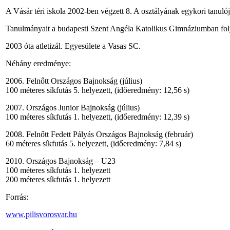
A Vásár téri iskola 2002-ben végzett 8. A osztályának egykori tanulój
Tanulmányait a budapesti Szent Angéla Katolikus Gimnáziumban foly
2003 óta atletizál. Egyesülete a Vasas SC.
Néhány eredménye:
2006. Felnőtt Országos Bajnokság (július)
100 méteres síkfutás 5. helyezett, (időeredmény: 12,56 s)
2007. Országos Junior Bajnokság (július)
100 méteres síkfutás 1. helyezett, (időeredmény: 12,39 s)
2008. Felnőtt Fedett Pályás Országos Bajnokság (február)
60 méteres síkfutás 5. helyezett, (időeredmény: 7,84 s)
2010. Országos Bajnokság – U23
100 méteres síkfutás 1. helyezett
200 méteres síkfutás 1. helyezett
Forrás:
www.pilisvorosvar.hu