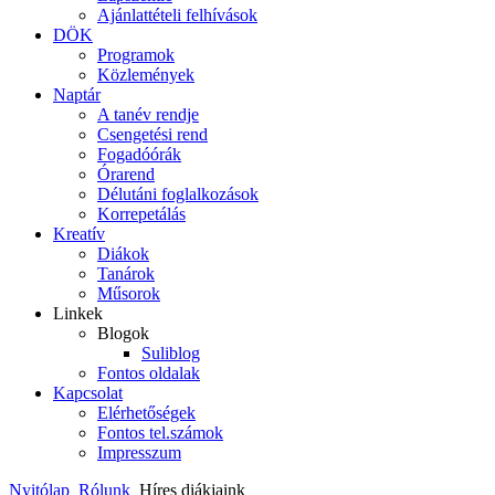
Ajánlattételi felhívások
DÖK
Programok
Közlemények
Naptár
A tanév rendje
Csengetési rend
Fogadóórák
Órarend
Délutáni foglalkozások
Korrepetálás
Kreatív
Diákok
Tanárok
Műsorok
Linkek
Blogok
Suliblog
Fontos oldalak
Kapcsolat
Elérhetőségek
Fontos tel.számok
Impresszum
Nyitólap
Rólunk
Híres diákjaink