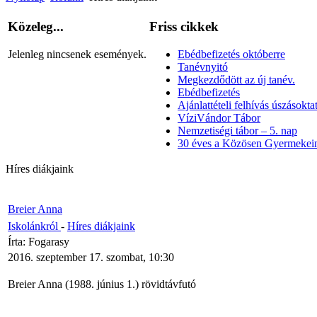
Közeleg...
Friss cikkek
Jelenleg nincsenek események.
Ebédbefizetés októberre
Tanévnyitó
Megkezdődött az új tanév.
Ebédbefizetés
Ajánlattételi felhívás úszásoktat
VíziVándor Tábor
Nemzetiségi tábor – 5. nap
30 éves a Közösen Gyermekein
Híres diákjaink
Breier Anna
Iskolánkról
-
Híres diákjaink
Írta: Fogarasy
2016. szeptember 17. szombat, 10:30
Breier Anna (1988. június 1.) rövidtávfutó