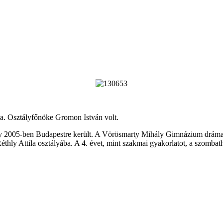
ója. Osztályfőnöke Gromon István volt.
hogy 2005-ben Budapestre került. A Vörösmarty Mihály Gimnázium dráma
hly Attila osztályába. A 4. évet, mint szakmai gyakorlatot, a szombath