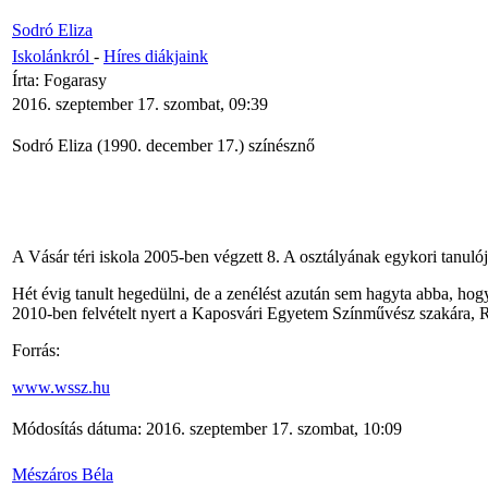
Sodró Eliza
Iskolánkról
-
Híres diákjaink
Írta: Fogarasy
2016. szeptember 17. szombat, 09:39
Sodró Eliza (1990. december 17.) színésznő
A Vásár téri iskola 2005-ben végzett 8. A osztályának egykori tanul
Hét évig tanult hegedülni, de a zenélést azután sem hagyta abba, 
2010-ben felvételt nyert a Kaposvári Egyetem Színművész szakára, Rét
Forrás:
www.wssz.hu
Módosítás dátuma: 2016. szeptember 17. szombat, 10:09
Mészáros Béla