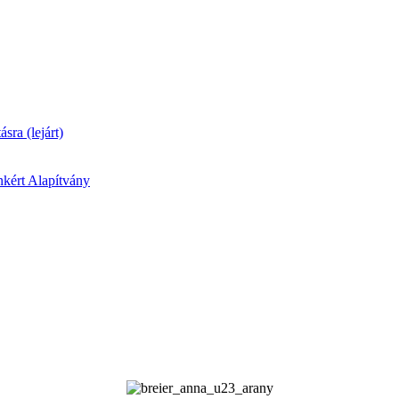
ásra (lejárt)
kért Alapítvány