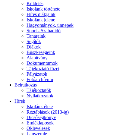
Küldetés
Iskolánk története
Híres diákjaink
Iskolánk jelene
Hagyományok, ünnepek
Sport - Szabadidő
Tanáraink
Segítők
Diákok
Büszkeségeink
Alapítvány
Dokumentumok
Tájékoztató füzet
Pályázatok
Fotóarchívum
Beiratkozás
Tájékoztatók
Nyilatkozatok
Hírek
Iskolánk élete
Réztáblások (2013-ig)
Dicsőségkönyv
Emléklaposok
Oklevelesek
Lapszemle