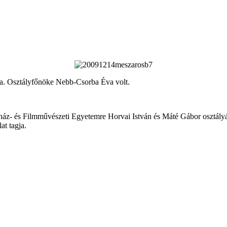
ója. Osztályfőnöke Nebb-Csorba Éva volt.
ínház- és Filmművészeti Egyetemre Horvai István és Máté Gábor osztály
at tagja.