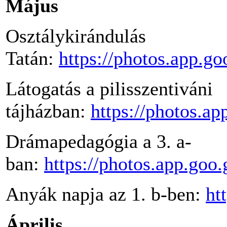
Május
Osztálykirándulás
Tatán:
https://photos.app
Látogatás a pilisszentiváni
tájházban:
https://photos.
Drámapedagógia a 3. a-
ban:
https://photos.app.
Anyák napja az 1. b-ben:
ht
Április