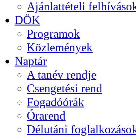
Ajánlattételi felhíváso
DÖK
Programok
Közlemények
Naptár
A tanév rendje
Csengetési rend
Fogadóórák
Órarend
Délutáni foglalkozáso