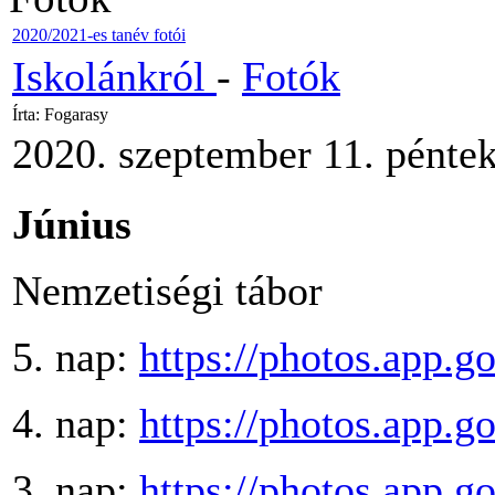
2020/2021-es tanév fotói
Iskolánkról
-
Fotók
Írta: Fogarasy
2020. szeptember 11. péntek
Június
Nemzetiségi tábor
5. nap:
https://photos.app
4. nap:
https://photos.ap
3. nap:
https://photos.ap