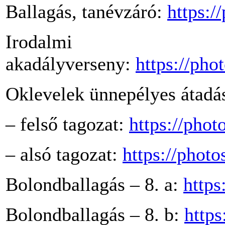
Ballagás, tanévzáró:
https:
Irodalmi
akadályverseny:
https://p
Oklevelek ünnepélyes átadá
– felső tagozat:
https://ph
– alsó tagozat:
https://pho
Bolondballagás – 8. a:
http
Bolondballagás – 8. b:
http