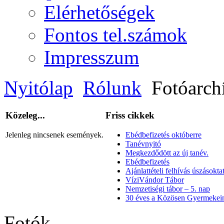
Elérhetőségek
Fontos tel.számok
Impresszum
Nyitólap
Rólunk
Fotóarch
Közeleg...
Friss cikkek
Jelenleg nincsenek események.
Ebédbefizetés októberre
Tanévnyitó
Megkezdődött az új tanév.
Ebédbefizetés
Ajánlattételi felhívás úszásoktat
VíziVándor Tábor
Nemzetiségi tábor – 5. nap
30 éves a Közösen Gyermekein
Fotók