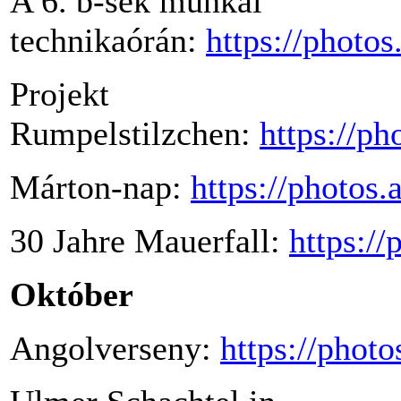
A 6. b-sek munkái
technikaórán:
https://phot
Projekt
Rumpelstilzchen:
https://p
Márton-nap:
https://photo
30 Jahre Mauerfall:
https:/
Október
Angolverseny:
https://pho