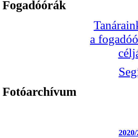
Fogadóórák
Tanárain
a fogadóó
cél
Seg
Fotóarchívum
2020/