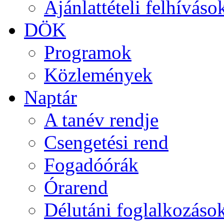
Ajánlattételi felhíváso
DÖK
Programok
Közlemények
Naptár
A tanév rendje
Csengetési rend
Fogadóórák
Órarend
Délutáni foglalkozáso