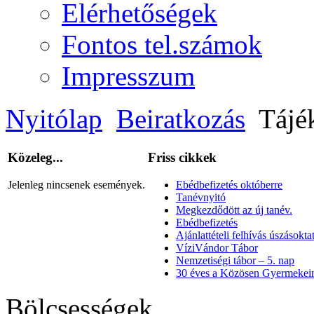
Elérhetőségek
Fontos tel.számok
Impresszum
Nyitólap
Beiratkozás
Tájé
Közeleg...
Friss cikkek
Jelenleg nincsenek események.
Ebédbefizetés októberre
Tanévnyitó
Megkezdődött az új tanév.
Ebédbefizetés
Ajánlattételi felhívás úszásoktat
VíziVándor Tábor
Nemzetiségi tábor – 5. nap
30 éves a Közösen Gyermekein
Bölcsességek