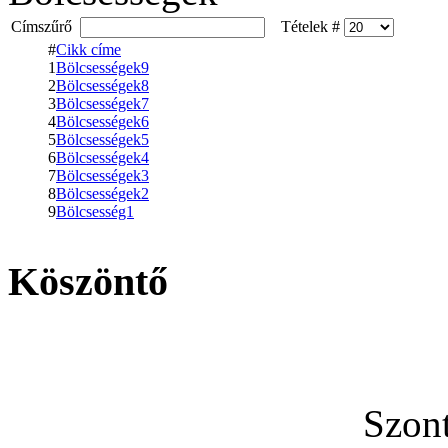
Címszűrő
Tételek #
#
Cikk címe
1
Bölcsességek9
2
Bölcsességek8
3
Bölcsességek7
4
Bölcsességek6
5
Bölcsességek5
6
Bölcsességek4
7
Bölcsességek3
8
Bölcsességek2
9
Bölcsesség1
Köszöntő
Szon