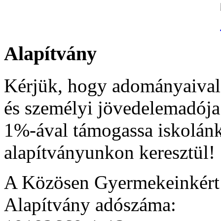
Alapítvány
Kérjük, hogy adományaival
és személyi jövedelemadója
1%-ával támogassa iskolán
alapítványunkon keresztül!
A Közösen Gyermekeinkér
Alapítvány adószáma: