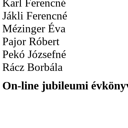
Karl Ferencné
Jákli Ferencné
Mézinger Éva
Pajor Róbert
Pekó Józsefné
Rácz Borbála
On-line jubileumi évköny