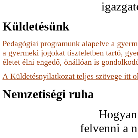
igazga
Küldetésünk
Pedagógiai programunk alapelve a gyerme
a gyermeki jogokat tiszteletben tartó, g
életet élni engedő, önállóan is gondolko
A Küldetésnyilatkozat teljes szövege itt o
Nemzetiségi ruha
Hogyan 
felvenni a 