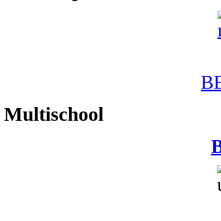
B
Multischool
B