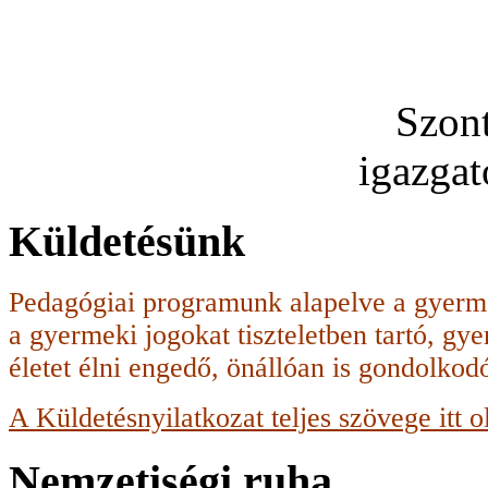
Szon
igazga
Küldetésünk
Pedagógiai programunk alapelve a gyerme
a gyermeki jogokat tiszteletben tartó, g
életet élni engedő, önállóan is gondolko
A Küldetésnyilatkozat teljes szövege itt o
Nemzetiségi ruha