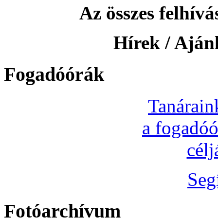
Az összes felhívás
Hírek / Ajánl
Fogadóórák
Tanárain
a fogadóó
cél
Seg
Fotóarchívum