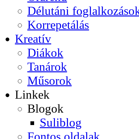
Délutáni foglalkozáso
Korrepetálás
Kreatív
Diákok
Tanárok
Műsorok
Linkek
Blogok
Suliblog
Fontos oldalak