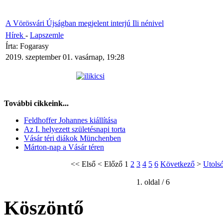
A Vörösvári Újságban megjelent interjú Ili nénivel
Hírek
-
Lapszemle
Írta: Fogarasy
2019. szeptember 01. vasárnap, 19:28
További cikkeink...
Feldhoffer Johannes kiállítása
Az I. helyezett születésnapi torta
Vásár téri diákok Münchenben
Márton-nap a Vásár téren
<<
Első
<
Előző
1
2
3
4
5
6
Következő
>
Utols
1. oldal / 6
Köszöntő