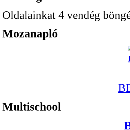
Oldalainkat 4 vendég böngé
Mozanapló
B
Multischool
B