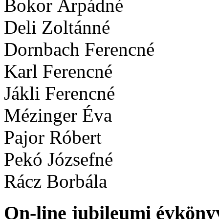
Bokor Árpádné
Deli Zoltánné
Dornbach Ferencné
Karl Ferencné
Jákli Ferencné
Mézinger Éva
Pajor Róbert
Pekó Józsefné
Rácz Borbála
On-line jubileumi évköny