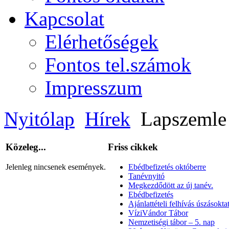
Kapcsolat
Elérhetőségek
Fontos tel.számok
Impresszum
Nyitólap
Hírek
Lapszemle
Közeleg...
Friss cikkek
Jelenleg nincsenek események.
Ebédbefizetés októberre
Tanévnyitó
Megkezdődött az új tanév.
Ebédbefizetés
Ajánlattételi felhívás úszásoktat
VíziVándor Tábor
Nemzetiségi tábor – 5. nap