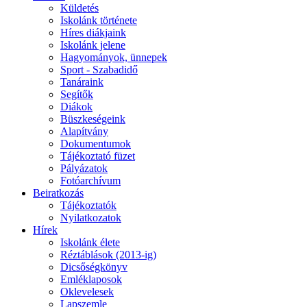
Küldetés
Iskolánk története
Híres diákjaink
Iskolánk jelene
Hagyományok, ünnepek
Sport - Szabadidő
Tanáraink
Segítők
Diákok
Büszkeségeink
Alapítvány
Dokumentumok
Tájékoztató füzet
Pályázatok
Fotóarchívum
Beiratkozás
Tájékoztatók
Nyilatkozatok
Hírek
Iskolánk élete
Réztáblások (2013-ig)
Dicsőségkönyv
Emléklaposok
Oklevelesek
Lapszemle