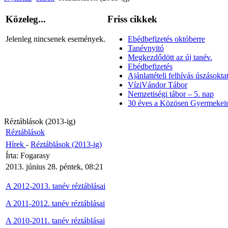
Közeleg...
Friss cikkek
Jelenleg nincsenek események.
Ebédbefizetés októberre
Tanévnyitó
Megkezdődött az új tanév.
Ebédbefizetés
Ajánlattételi felhívás úszásoktat
VíziVándor Tábor
Nemzetiségi tábor – 5. nap
30 éves a Közösen Gyermekein
Réztáblások (2013-ig)
Réztáblások
Hírek
-
Réztáblások (2013-ig)
Írta: Fogarasy
2013. június 28. péntek, 08:21
A 2012-2013. tanév réztáblásai
A 2011-2012. tanév réztáblásai
A 2010-2011. tanév réztáblásai