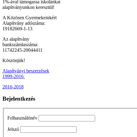
1%-ával támogassa iskolánkat
alapítványunkon keresztül!
A Közösen Gyermekeinkért
Alapítvány adószáma:
19182669-1-13
Az alapítvány
bankszámlaszáma:
11742245-20044411
Köszönjük!
Alapítványi beszerzések
1999-2016
2016-2018
Bejelentkezés
Felhasználónév
Jelszó