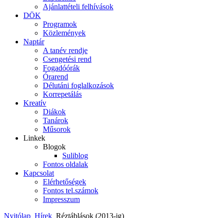
Ajánlattételi felhívások
DÖK
Programok
Közlemények
Naptár
A tanév rendje
Csengetési rend
Fogadóórák
Órarend
Délutáni foglalkozások
Korrepetálás
Kreatív
Diákok
Tanárok
Műsorok
Linkek
Blogok
Suliblog
Fontos oldalak
Kapcsolat
Elérhetőségek
Fontos tel.számok
Impresszum
Nyitólap
Hírek
Réztáblások (2013-ig)