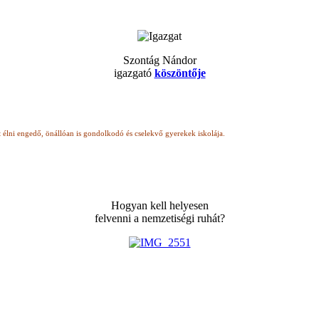
Szontág Nándor
igazgató
köszöntője
t élni engedő, önállóan is gondolkodó
és cselekvő gyerekek iskolája.
Hogyan kell helyesen
felvenni a nemzetiségi ruhát?