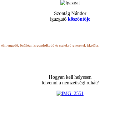
Szontág Nándor
igazgató
köszöntője
t élni engedő, önállóan is gondolkodó
és cselekvő gyerekek iskolája.
Hogyan kell helyesen
felvenni a nemzetiségi ruhát?