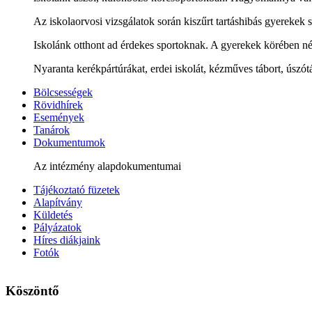
Az iskolaorvosi vizsgálatok során kiszűrt tartáshibás gyerekek
Iskolánk otthont ad érdekes sportoknak. A gyerekek körében néps
Nyaranta kerékpártúrákat, erdei iskolát, kézműves tábort, úszótá
Bölcsességek
Rövidhírek
Események
Tanárok
Dokumentumok
Az intézmény alapdokumentumai
Tájékoztató füzetek
Alapítvány
Küldetés
Pályázatok
Híres diákjaink
Fotók
Köszöntő