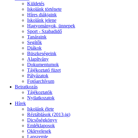
Küldetés
Iskolánk története
Híres diákjaink
Iskolánk jelene
Hagyományok, ünnepek
Sport - Szabadidő
Tanáraink
Segítők
Diákok
Büszkeségeink
Alapítvány
Dokumentumok
Tájékoztató füzet
Pályázatok
Fotóarchívum
Beiratkozás
Tájékoztatók
Nyilatkozatok
Hírek
Iskolánk élete
Réztáblások (2013-ig)
Dicsőségkönyv
Emléklaposok
Oklevelesek
Lapszemle