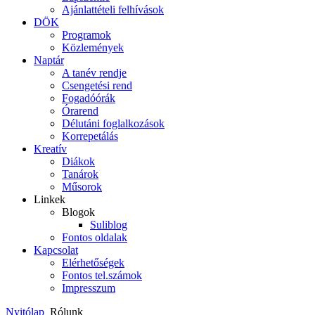
Ajánlattételi felhívások
DÖK
Programok
Közlemények
Naptár
A tanév rendje
Csengetési rend
Fogadóórák
Órarend
Délutáni foglalkozások
Korrepetálás
Kreatív
Diákok
Tanárok
Műsorok
Linkek
Blogok
Suliblog
Fontos oldalak
Kapcsolat
Elérhetőségek
Fontos tel.számok
Impresszum
Nyitólap
Rólunk