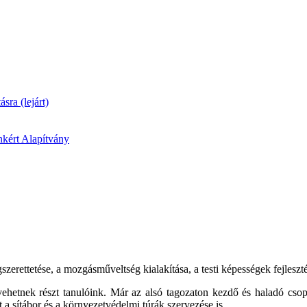
ásra (lejárt)
kért Alapítvány
erettetése, a mozgásműveltség kialakítása, a testi képességek fejlesztés
vehetnek részt tanulóink. Már az alsó tagozaton kezdő és haladó cso
 sítábor és a környezetvédelmi túrák szervezése is.