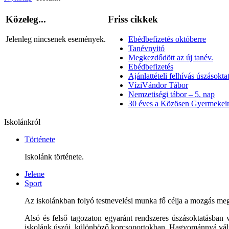
Közeleg...
Friss cikkek
Jelenleg nincsenek események.
Ebédbefizetés októberre
Tanévnyitó
Megkezdődött az új tanév.
Ebédbefizetés
Ajánlattételi felhívás úszásoktat
VíziVándor Tábor
Nemzetiségi tábor – 5. nap
30 éves a Közösen Gyermekein
Iskolánkról
Története
Iskolánk története.
Jelene
Sport
Az iskolánkban folyó testnevelési munka fő célja a mozgás megsz
Alsó és felső tagozaton egyaránt rendszeres úszásoktatásban 
iskolánk úszói, különböző korcsoportokban. Hagyománnyá vált a