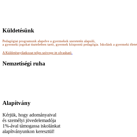
Küldetésünk
Pedagógiai programunk alapelve a gyermekek szeretetén alapuló,
a gyermeki jogokat tiszteletben tartó, gyermek központú pedagógia.
Iskolánk a gyermeki élete
A Küldetésnyilatkozat teljes szövege itt olvasható
.
Nemzetiségi ruha
Alapítvány
Kérjük, hogy adományaival
és személyi jövedelemadója
1%-ával támogassa iskolánkat
alapítványunkon keresztül!