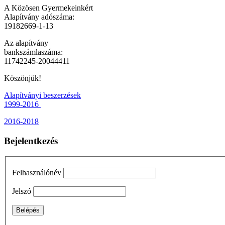
A Közösen Gyermekeinkért
Alapítvány adószáma:
19182669-1-13
Az alapítvány
bankszámlaszáma:
11742245-20044411
Köszönjük!
Alapítványi beszerzések
1999-2016
2016-2018
Bejelentkezés
Felhasználónév
Jelszó