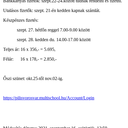
Bankkártyás fizetők: szept.22-24.között tudnak rendelni és fizetni.
Utalásos fizetők: szept. 21-én kedden kapnak számlát.
Készpénzes fizetés:
szept. 27. hétfőn reggel 7.00-9.00 között
szept. 28. kedden du. 14.00-17.00 között
Teljes ár: 16 x 356,- = 5.695,
Félár: 16 x 178,- = 2.850,-
Őszi szünet: okt.25-től nov.02-ig.
https://pilisvorosvar.multischool.hu/Account/Login