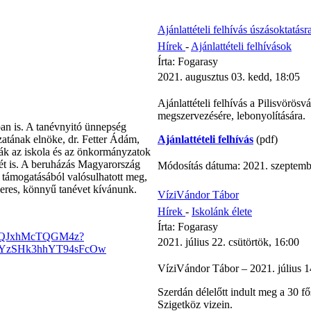
Ajánlattételi felhívás úszásoktatásra
Hírek
-
Ajánlattételi felhívások
Írta: Fogarasy
2021. augusztus 03. kedd, 18:05
Ajánlattételi felhívás a Pilisvörös
megszervezésére, lebonyolítására.
an is. A tanévnyitó ünnepség
tának elnöke, dr. Fetter Ádám,
Ajánlattételi felhívás
(pdf)
ták az iskola és az önkormányzatok
ését is. A beruházás Magyarország
Módosítás dátuma: 2021. szeptembe
 támogatásából valósulhatott meg,
eres, könnyű tanévet kívánunk.
VíziVándor Tábor
Hírek
-
Iskolánk élete
Írta: Fogarasy
CQJQJxhMcTQGM4z?
2021. július 22. csütörtök, 16:00
kYzSHk3hhYT94sFcOw
VíziVándor Tábor – 2021. július 1
Szerdán délelőtt indult meg a 30 f
Szigetköz vizein.