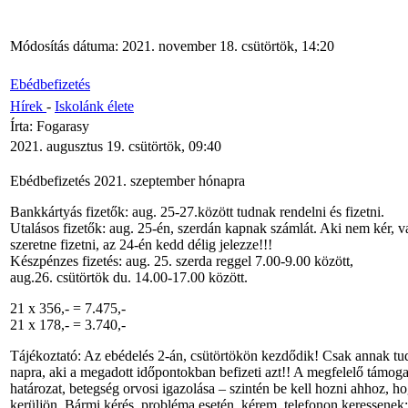
Módosítás dátuma: 2021. november 18. csütörtök, 14:20
Ebédbefizetés
Hírek
-
Iskolánk élete
Írta: Fogarasy
2021. augusztus 19. csütörtök, 09:40
Ebédbefizetés 2021. szeptember hónapra
Bankkártyás fizetők: aug. 25-27.között tudnak rendelni és fizetni.
Utalásos fizetők: aug. 25-én, szerdán kapnak számlát. Aki nem kér,
szeretne fizetni, az 24-én kedd délig jelezze!!!
Készpénzes fizetés: aug. 25. szerda reggel 7.00-9.00 között,
aug.26. csütörtök du. 14.00-17.00 között.
21 x 356,- = 7.475,-
21 x 178,- = 3.740,-
Tájékoztató: Az ebédelés 2-án, csütörtökön kezdődik! Csak annak tud
napra, aki a megadott időpontokban befizeti azt!! A megfelelő támo
határozat, betegség orvosi igazolása – szintén be kell hozni ahhoz, 
kerüljön. Bármi kérés, probléma esetén, kérem, telefonon keressenek