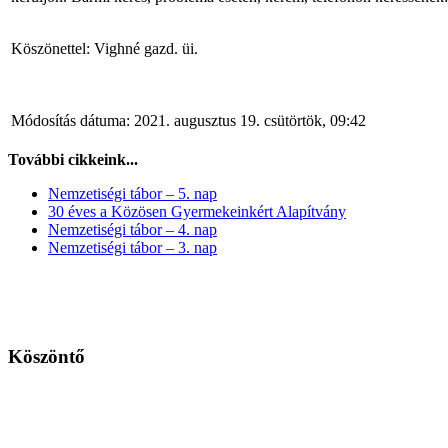
Köszönettel: Vighné gazd. üi.
Módosítás dátuma: 2021. augusztus 19. csütörtök, 09:42
További cikkeink...
Nemzetiségi tábor – 5. nap
30 éves a Közösen Gyermekeinkért Alapítvány
Nemzetiségi tábor – 4. nap
Nemzetiségi tábor – 3. nap
Köszöntő