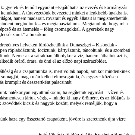
 gyerek és felnőtt egyaránt elsajátíthatta az evezés és kormányzás
 kenukban. A túravezetőnk bevezetett minket a legkisebb ágakba is,
lágot, hanem madarait, rovarait és egyéb állatait is megismerhettük.
k mindent megtudtunk – és megtapasztaltunk. Megtanultuk, hogy mi a
llépcső és az átemelés – főleg csomagokkal. A gyerekek nagy
„lecsúsztunk" a bukókon.
vadregényes helyeken fürdőzhettünk a Dunasziget – Kisbodak -
en röplabdáztunk, fociztunk, kártyáztunk, táncoltunk, és a szombati
oltunk. Nemcsak a sátrakban állt olykor a víz, hanem láthattuk azt is,
edik óráról órára, és önti el az előző napi szárazföldet.
 önállóság és a csapatmunka is, mert voltak napok, amikor mindenkinek
 csomagját, maga után kellett elmosogatnia, és egyszer közösen
ás krumplit és desszertként palacsintát.
dtunk hatékonyan együttműködni, ha segítettük egymást – vízen és
ulásmentesen jártuk végig – mindenki nagy örömére, és az időjárás is
k szövődtek kicsik és nagyok között, melyek reméljük, hogy a
ünk haza egy összetartó csapatként, jövőre is szeretnénk újra vízre
Futó Viktória, F. Bérczi Zita, Botzheim Boglárka