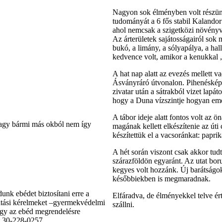
Nagyon sok élményben volt részünk:
tudományát a 6 fős stabil Kalandor
ahol nemcsak a szigetközi növényvi
Az árterületek sajátosságairól so
bukó, a limány, a sólyapálya, a ha
kedvence volt, amikor a kenukkal 
A hat nap alatt az evezés mellett 
Ásványráró útvonalon. Pihenésképp
zivatar után a sátrakból vizet lapát
hogy a Duna vízszintje hogyan emelk
A tábor ideje alatt fontos volt az
 vagy bármi más okból nem így
magának kellett elkészítenie az úti
készítettük el a vacsoránkat: paprik
A hét során viszont csak akkor tu
szárazföldön egyaránt. Az utat bor
kegyes volt hozzánk. Új barátságo
későbbiekben is megmaradnak.
unk ebédet biztosítani erre a
Elfáradva, de élményekkel telve ért
gatási kérelmeket –gyermekvédelmi
szállni.
hogy az ebéd megrendelésre
: 30-228-0257.