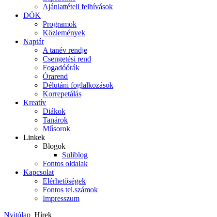
Ajánlattételi felhívások
DÖK
Programok
Közlemények
Naptár
A tanév rendje
Csengetési rend
Fogadóórák
Órarend
Délutáni foglalkozások
Korrepetálás
Kreatív
Diákok
Tanárok
Műsorok
Linkek
Blogok
Suliblog
Fontos oldalak
Kapcsolat
Elérhetőségek
Fontos tel.számok
Impresszum
Nyitólap
Hírek