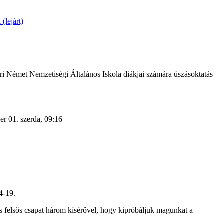
 (lejárt)
vári Német Nemzetiségi Általános Iskola diákjai számára úszásoktatás
r 01. szerda, 09:16
4-19.
ős felsős csapat három kísérővel, hogy kipróbáljuk magunkat a