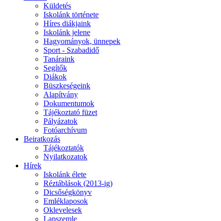
Küldetés
Iskolánk története
Híres diákjaink
Iskolánk jelene
Hagyományok, ünnepek
Sport - Szabadidő
Tanáraink
Segítők
Diákok
Büszkeségeink
Alapítvány
Dokumentumok
Tájékoztató füzet
Pályázatok
Fotóarchívum
Beiratkozás
Tájékoztatók
Nyilatkozatok
Hírek
Iskolánk élete
Réztáblások (2013-ig)
Dicsőségkönyv
Emléklaposok
Oklevelesek
Lapszemle