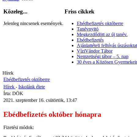
Közeleg...
Friss cikkek
Jelenleg nincsenek események.
Ebédbefizetés októberre
Tanévnyitó
Megkezdődött az új tanév.
Ebédbefizetés
Ajánlattételi felhívás úszásoktat
VíziVándor Tábor
Nemzetiségi tábor – 5. nap
30 éves a Közösen Gyermekein
Hírek
Ebédbefizetés októberre
Hírek
-
Iskolánk élete
Írta: DÖK
2021. szeptember 16. csütörtök, 13:47
Ebédbefizetés október hónapra
Fizetési módok: