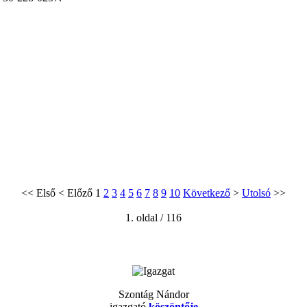
<<
Első
<
Előző
1
2
3
4
5
6
7
8
9
10
Következő
>
Utolsó
>>
1. oldal / 116
Szontág Nándor
igazgató
köszöntője