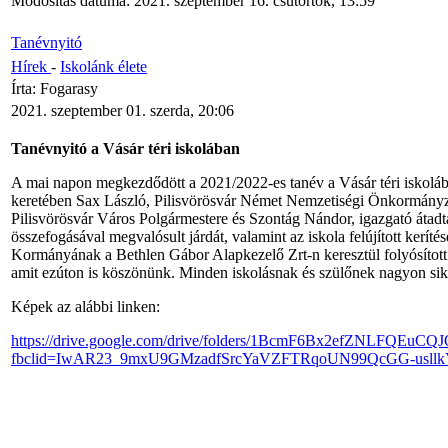
Módosítás dátuma: 2021. szeptember 16. csütörtök, 13:59
Tanévnyitó
Hírek
-
Iskolánk élete
Írta: Fogarasy
2021. szeptember 01. szerda, 20:06
Tanévnyitó a Vásár téri iskolában
A mai napon megkezdődött a 2021/2022-es tanév a Vásár téri iskoláb
keretében Sax László, Pilisvörösvár Német Nemzetiségi Önkormányza
Pilisvörösvár Város Polgármestere és Szontág Nándor, igazgató átad
összefogásával megvalósult járdát, valamint az iskola felújított kerít
Kormányának a Bethlen Gábor Alapkezelő Zrt-n keresztül folyósított
amit ezúton is köszönünk. Minden iskolásnak és szülőnek nagyon sik
Képek az alábbi linken:
https://drive.google.com/drive/folders/1BcmF6Bx2efZNLFQEu
fbclid=IwAR23_9mxU9GMzadfSrcYaVZFTRqoUN99QcGG-usll